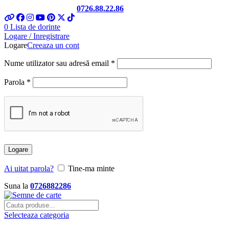
Telefon si Whatsapp
0726.88.22.86
0
Lista de dorinte
Logare / Inregistrare
Logare
Creeaza un cont
Nume utilizator sau adresă email
*
Parola
*
Logare
Ai uitat parola?
Tine-ma minte
Suna la
0726882286
Selecteaza categoria