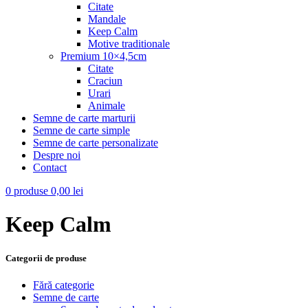
Citate
Mandale
Keep Calm
Motive traditionale
Premium 10×4,5cm
Citate
Craciun
Urari
Animale
Semne de carte marturii
Semne de carte simple
Semne de carte personalizate
Despre noi
Contact
0
produse
0,00
lei
Keep Calm
Categorii de produse
Fără categorie
Semne de carte