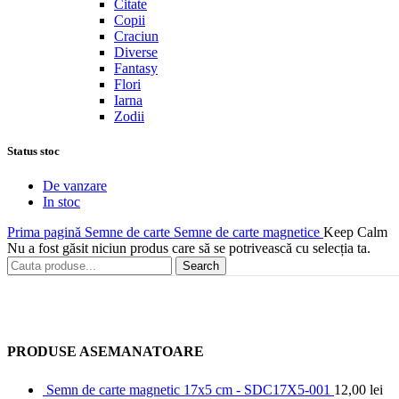
Citate
Copii
Craciun
Diverse
Fantasy
Flori
Iarna
Zodii
Status stoc
De vanzare
In stoc
Prima pagină
Semne de carte
Semne de carte magnetice
Keep Calm
Nu a fost găsit niciun produs care să se potrivească cu selecția ta.
Search
PRODUSE ASEMANATOARE
Semn de carte magnetic 17x5 cm - SDC17X5-001
12,00
lei