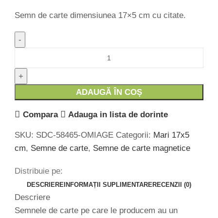
Semn de carte dimensiunea 17×5 cm cu citate.
Cantitate Semn de carte magnetic 17x5 cm -
SDC17X5-012
ADAUGĂ ÎN COȘ
Compara
Adauga in lista de dorinte
SKU:
SDC-58465-OMIAGE
Categorii:
Mari 17x5
cm
,
Semne de carte
,
Semne de carte magnetice
Distribuie pe:
DESCRIERE
INFORMAȚII SUPLIMENTARE
RECENZII (0)
Descriere
Semnele de carte pe care le producem au un