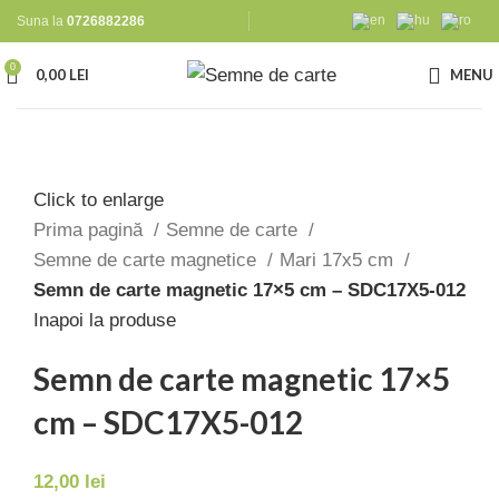
Suna la
0726882286
0
0,00
LEI
MENU
Click to enlarge
Prima pagină
Semne de carte
Semne de carte magnetice
Mari 17x5 cm
Semn de carte magnetic 17×5 cm – SDC17X5-012
Inapoi la produse
Semn de carte magnetic 17×5
cm – SDC17X5-012
12,00
lei