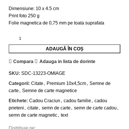
Dimensiune: 10 x 4.5 cm
Print foto 250 g
Folie magnetica de 0,75 mm pe toata suprafata
ADAUGĂ ÎN COȘ
Compara
Adauga in lista de dorinte
SKU:
SDC-13223-OMIAGE
Categorii:
Citate
,
Premium 10x4,5cm
,
Semne de
carte
,
Semne de carte magnetice
Etichete:
Cadou Craciun
,
cadou familie
,
cadou
prieteni
,
citate
,
semn de carte
,
semn de carte cadou
,
semn de carte magnetic
,
text
Distribuie pe: