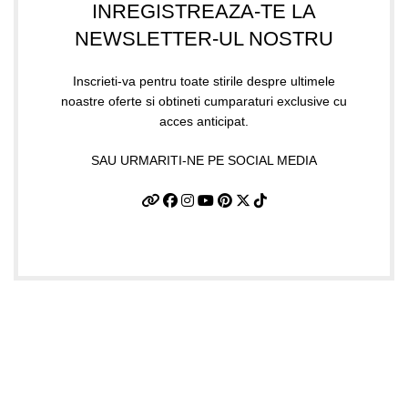
INREGISTREAZA-TE LA
NEWSLETTER-UL NOSTRU
Inscrieti-va pentru toate stirile despre ultimele
noastre oferte si obtineti cumparaturi exclusive cu
acces anticipat.
SAU URMARITI-NE PE SOCIAL MEDIA
Date firma
GIFTART SHOP SRL
CUI
: 44645556
REG
: J40/12842/2021
Str. Argentina, nr.25