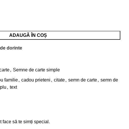
ADAUGĂ ÎN COȘ
 de dorinte
carte
,
Semne de carte simple
u familie
,
cadou prieteni
,
citate
,
semn de carte
,
semn de
plu
,
text
face să te simți special.