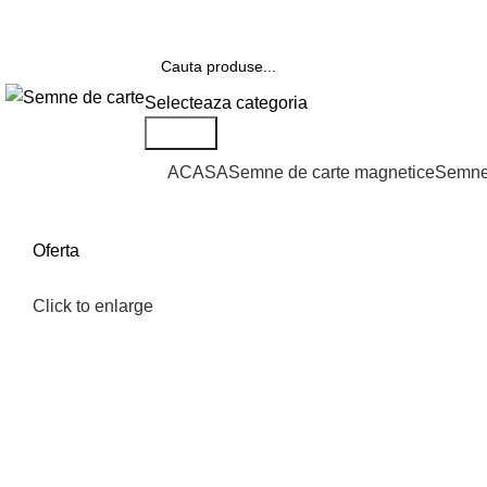
Telefon si Whatsapp
0726.88.22.86
Selecteaza categoria
Search
Categorii de produse
ACASA
Semne de carte magnetice
Semne 
Oferta
Click to enlarge