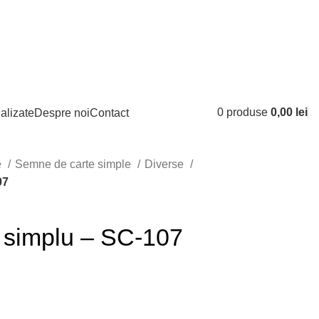
Logare / Inregistrare
0
produse
0,00
lei
alizate
Despre noi
Contact
e
Semne de carte simple
Diverse
07
 simplu – SC-107