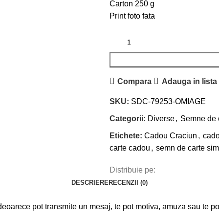
Carton 250 g
Print foto fata
Compara
Adauga in lista
SKU:
SDC-79253-OMIAGE
Categorii:
Diverse
,
Semne de 
Etichete:
Cadou Craciun
,
cado
carte cadou
,
semn de carte sim
Distribuie pe:
DESCRIERE
RECENZII (0)
arece pot transmite un mesaj, te pot motiva, amuza sau te pot 