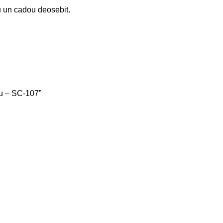
u un cadou deosebit.
lu – SC-107”