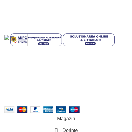
Blog
Plati sigur prin MobilPay
Plata in rate prin TBI Bank
Mai multe informatii
Condiții generale pentru clienții
TBI Bank
Design with 💕 by
AIDEV AGENCY
2024.
Magazin
Dorinte