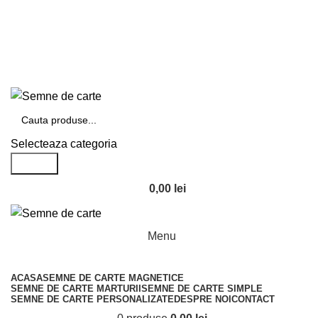
Telefon si Whatsapp
0726.88.22.86
Logare / Inregistrare
Suna la
0726882286
Selecteaza categoria
Search
0,00
lei
Menu
Categorii de produse
ACASA
SEMNE DE CARTE MAGNETICE
SEMNE DE CARTE MARTURII
SEMNE DE CARTE SIMPLE
SEMNE DE CARTE PERSONALIZATE
DESPRE NOI
CONTACT