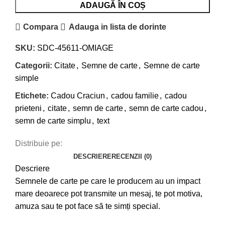
ADAUGĂ ÎN COȘ
Compara
Adauga in lista de dorinte
SKU:
SDC-45611-OMIAGE
Categorii:
Citate
,
Semne de carte
,
Semne de carte
simple
Etichete:
Cadou Craciun
,
cadou familie
,
cadou
prieteni
,
citate
,
semn de carte
,
semn de carte cadou
,
semn de carte simplu
,
text
Distribuie pe:
DESCRIERE
RECENZII (0)
Descriere
Semnele de carte pe care le producem au un impact
mare deoarece pot transmite un mesaj, te pot motiva,
amuza sau te pot face să te simți special.