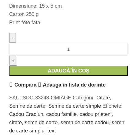
Dimensiune: 15 x 5 cm
Carton 250 g
Print foto fata
Cantitate Semn de carte simplu - SC-166
ADAUGĂ ÎN COȘ
Compara
Adauga in lista de dorinte
SKU:
SDC-33243-OMIAGE
Categorii:
Citate
,
Semne de carte
,
Semne de carte simple
Etichete:
Cadou Craciun
,
cadou familie
,
cadou prieteni
,
citate
,
semn de carte
,
semn de carte cadou
,
semn
de carte simplu
,
text