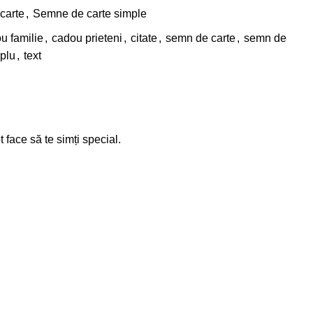
carte
,
Semne de carte simple
u familie
,
cadou prieteni
,
citate
,
semn de carte
,
semn de
plu
,
text
face să te simți special.