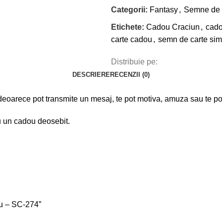
Categorii:
Fantasy
,
Semne de 
Etichete:
Cadou Craciun
,
cado
carte cadou
,
semn de carte sim
Distribuie pe:
DESCRIERE
RECENZII (0)
arece pot transmite un mesaj, te pot motiva, amuza sau te pot 
u un cadou deosebit.
lu – SC-274”