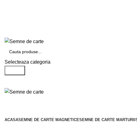
Telefon si Whatsapp
0726.88.22.86
Suna la
0726882286
Selecteaza categoria
Search
Categorii de produse
ACASA
SEMNE DE CARTE MAGNETICE
SEMNE DE CARTE MARTURII