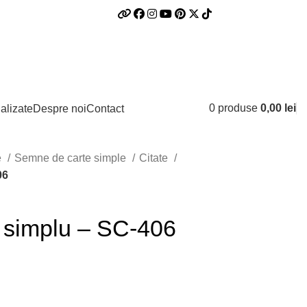
Logare / Inregistrare
0
produse
0,00
lei
alizate
Despre noi
Contact
e
Semne de carte simple
Citate
06
 simplu – SC-406