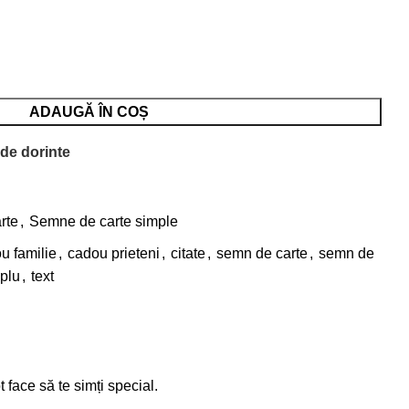
ADAUGĂ ÎN COȘ
 de dorinte
rte
,
Semne de carte simple
u familie
,
cadou prieteni
,
citate
,
semn de carte
,
semn de
plu
,
text
face să te simți special.