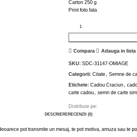
Carton 250 g
Print foto fata
Compara
Adauga in lista
SKU:
SDC-31147-OMIAGE
Categorii:
Citate
,
Semne de ca
Etichete:
Cadou Craciun
,
cado
carte cadou
,
semn de carte sim
Distribuie pe:
DESCRIERE
RECENZII (0)
arece pot transmite un mesaj, te pot motiva, amuza sau te pot 