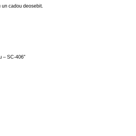
u un cadou deosebit.
lu – SC-406”