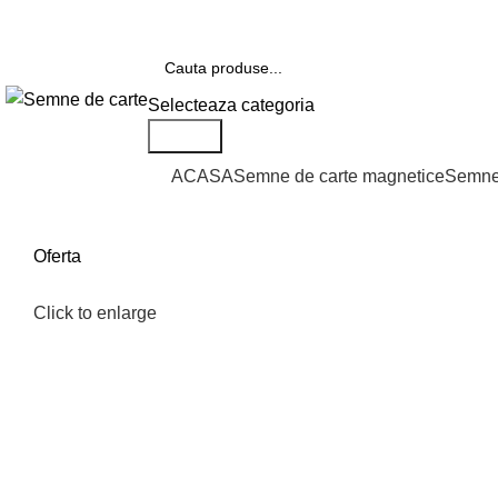
Telefon si Whatsapp
0726.88.22.86
Selecteaza categoria
Search
Categorii de produse
ACASA
Semne de carte magnetice
Semne 
Oferta
Click to enlarge