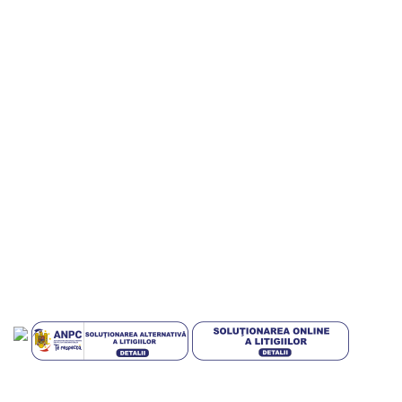
Informatii utile
Termeni si conditii
Politica de confidentialitate
Politica de livrare si retur
Politica cookies
Livrari in EUROPA
GDPR
Blog
Plati sigur prin MobilPay