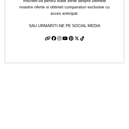
Inscrieti-va pentru toate stirile despre ultimele
noastre oferte si obtineti cumparaturi exclusive cu
acces anticipat.
SAU URMARITI-NE PE SOCIAL MEDIA
Date firma
GIFTART SHOP SRL
CUI
: 44645556
REG
: J40/12842/2021
Str. Argentina, nr.25
Sector 1, Bucuresti
Punct lucru BUCURESTI
Str. Dimitrie Racovita 25, Ap.01