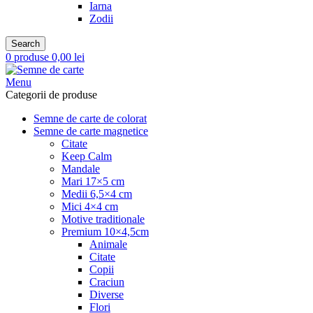
Iarna
Zodii
Search
0
produse
0,00
lei
Menu
Categorii de produse
Semne de carte de colorat
Semne de carte magnetice
Citate
Keep Calm
Mandale
Mari 17×5 cm
Medii 6,5×4 cm
Mici 4×4 cm
Motive traditionale
Premium 10×4,5cm
Animale
Citate
Copii
Craciun
Diverse
Flori