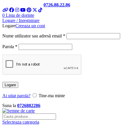
Telefon si Whatsapp
0726.88.22.86
0
Lista de dorinte
Logare / Inregistrare
Logare
Creeaza un cont
Nume utilizator sau adresă email
*
Parola
*
Logare
Ai uitat parola?
Tine-ma minte
Suna la
0726882286
Selecteaza categoria