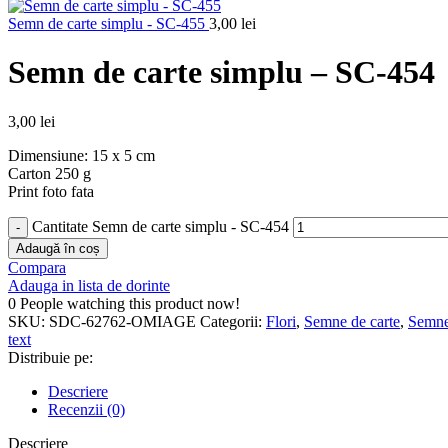
Semn de carte simplu - SC-455
3,00
lei
Semn de carte simplu – SC-454
3,00
lei
Dimensiune: 15 x 5 cm
Carton 250 g
Print foto fata
Cantitate Semn de carte simplu - SC-454
Adaugă în coș
Compara
Adauga in lista de dorinte
0
People watching this product now!
SKU:
SDC-62762-OMIAGE
Categorii:
Flori
,
Semne de carte
,
Semne
text
Distribuie pe:
Descriere
Recenzii (0)
Descriere