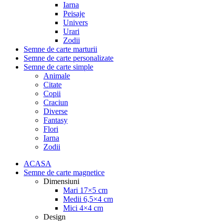
Iarna
Peisaje
Univers
Urari
Zodii
Semne de carte marturii
Semne de carte personalizate
Semne de carte simple
Animale
Citate
Copii
Craciun
Diverse
Fantasy
Flori
Iarna
Zodii
ACASA
Semne de carte magnetice
Dimensiuni
Mari 17×5 cm
Medii 6,5×4 cm
Mici 4×4 cm
Design