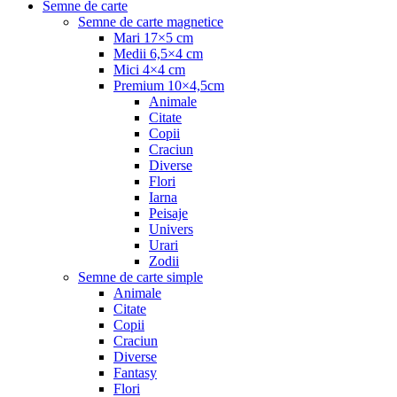
Semne de carte
Semne de carte magnetice
Mari 17×5 cm
Medii 6,5×4 cm
Mici 4×4 cm
Premium 10×4,5cm
Animale
Citate
Copii
Craciun
Diverse
Flori
Iarna
Peisaje
Univers
Urari
Zodii
Semne de carte simple
Animale
Citate
Copii
Craciun
Diverse
Fantasy
Flori