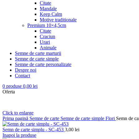
Citate
Mandale
Keep Calm
Motive traditionale
Premium 10×4,5cm
Citate
Craciun
Urari
Animale
Semne de carte marturii
Semne de carte simple
Semne de carte personalizate
Despre noi
Contact
0
produse
0,00
lei
Oferta
Click to enlarge
Prima pagină
Semne de carte
Semne de carte simple
Flori
Semn de ca
Semn de carte simplu - SC-453
3,00
lei
Inapoi la produse