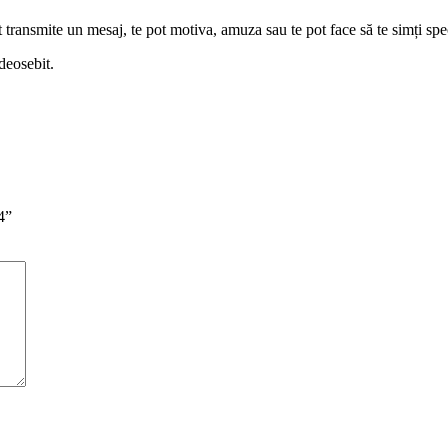
ransmite un mesaj, te pot motiva, amuza sau te pot face să te simți spec
deosebit.
4”