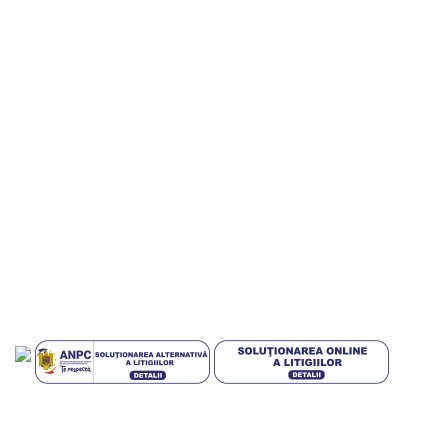
Termeni si conditii
Politica de confidentialitate
Politica de livrare si retur
Politica cookies
Livrari in EUROPA
GDPR
Blog
Plati sigur prin MobilPay