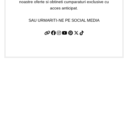
noastre oferte si obtineti cumparaturi exclusive cu
acces anticipat.
SAU URMARITI-NE PE SOCIAL MEDIA
Date firma
GIFTART SHOP SRL
CUI
: 44645556
REG
: J40/12842/2021
Str. Argentina, nr.25
Sector 1, Bucuresti
Punct lucru BUCURESTI
Str. Dimitrie Racovita 25, Ap.01