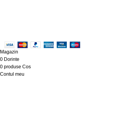
Plata in rate prin TBI Bank
Mai multe informatii
Condiții generale pentru clienții
TBI Bank
Design with 💕 by
AIDEV AGENCY
2024.
Magazin
0
Dorinte
0
produse
Cos
Contul meu