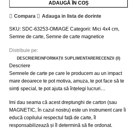
ADAUGĂ ÎN COȘ
Compara
Adauga in lista de dorinte
SKU:
SDC-63253-OMIAGE
Categorii:
Mici 4x4 cm
,
Semne de carte
,
Semne de carte magnetice
Distribuie pe:
DESCRIERE
INFORMAȚII SUPLIMENTARE
RECENZII (0)
Descriere
Semnele de carte pe care le producem au un impact
mare deoarece te pot motiva, amuza, te pot face să te
simți special, te pot ajuta să înțelegi lucruri…
Imi dau seama că acest dreptunghi de carton (sau
MAGNETIC, în cazul nostru) este un instrument care îi
educă copilului respectul față de carte, îl
responsabilizează și îl determină să fie ordonat.