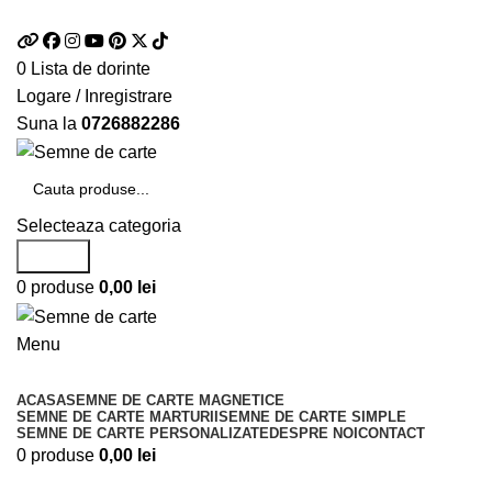
Telefon si Whatsapp
0726.88.22.86
0
Lista de dorinte
Logare / Inregistrare
Suna la
0726882286
Selecteaza categoria
Search
0
produse
0,00
lei
Menu
Categorii de produse
ACASA
SEMNE DE CARTE MAGNETICE
SEMNE DE CARTE MARTURII
SEMNE DE CARTE SIMPLE
SEMNE DE CARTE PERSONALIZATE
DESPRE NOI
CONTACT
0
produse
0,00
lei