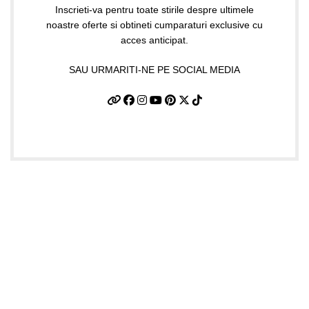
Inscrieti-va pentru toate stirile despre ultimele
noastre oferte si obtineti cumparaturi exclusive cu
acces anticipat.
SAU URMARITI-NE PE SOCIAL MEDIA
Date firma
GIFTART SHOP SRL
CUI
: 44645556
REG
: J40/12842/2021
Str. Argentina, nr.25
Sector 1, Bucuresti
Punct lucru BUCURESTI