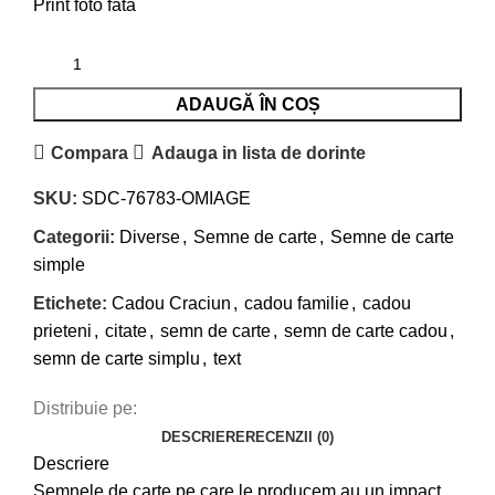
Print foto fata
ADAUGĂ ÎN COȘ
Compara
Adauga in lista de dorinte
SKU:
SDC-76783-OMIAGE
Categorii:
Diverse
,
Semne de carte
,
Semne de carte
simple
Etichete:
Cadou Craciun
,
cadou familie
,
cadou
prieteni
,
citate
,
semn de carte
,
semn de carte cadou
,
semn de carte simplu
,
text
Distribuie pe:
DESCRIERE
RECENZII (0)
Descriere
Semnele de carte pe care le producem au un impact