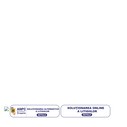
Informatii utile
Termeni si conditii
Politica de confidentialitate
Politica de livrare si retur
Politica cookies
Livrari in EUROPA
GDPR
Blog
Plati sigur prin MobilPay