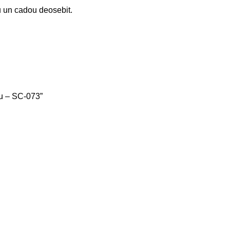
u un cadou deosebit.
lu – SC-073”