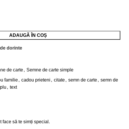
ADAUGĂ ÎN COȘ
 de dorinte
e de carte
,
Semne de carte simple
u familie
,
cadou prieteni
,
citate
,
semn de carte
,
semn de
plu
,
text
face să te simți special.