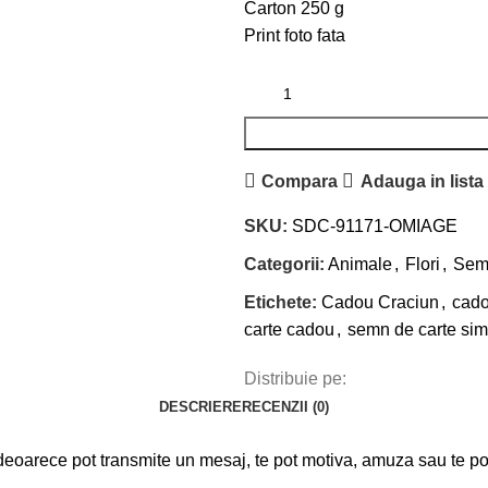
Carton 250 g
Print foto fata
Compara
Adauga in lista
SKU:
SDC-91171-OMIAGE
Categorii:
Animale
,
Flori
,
Semn
Etichete:
Cadou Craciun
,
cado
carte cadou
,
semn de carte sim
Distribuie pe:
DESCRIERE
RECENZII (0)
arece pot transmite un mesaj, te pot motiva, amuza sau te pot 