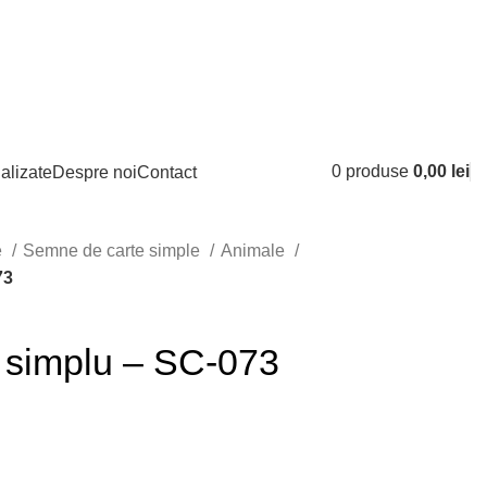
Logare / Inregistrare
0
produse
0,00
lei
alizate
Despre noi
Contact
e
Semne de carte simple
Animale
73
 simplu – SC-073