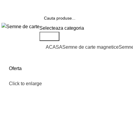
Telefon si Whatsapp
0726.88.22.86
Selecteaza categoria
Search
Categorii de produse
ACASA
Semne de carte magnetice
Semne 
Oferta
Click to enlarge