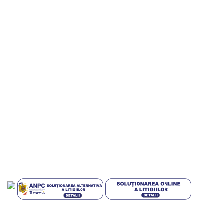
Informatii utile
Termeni si conditii
Politica de confidentialitate
Politica de livrare si retur
Politica cookies
Livrari in EUROPA
GDPR
Blog
Plati sigur prin MobilPay