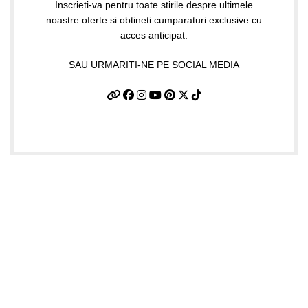
Inscrieti-va pentru toate stirile despre ultimele
noastre oferte si obtineti cumparaturi exclusive cu
acces anticipat.
SAU URMARITI-NE PE SOCIAL MEDIA
Date firma
GIFTART SHOP SRL
CUI
: 44645556
REG
: J40/12842/2021
Str. Argentina, nr.25
Sector 1, Bucuresti
Punct lucru BUCURESTI