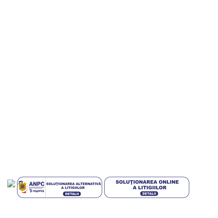
Informatii utile
Termeni si conditii
Politica de confidentialitate
Politica de livrare si retur
Politica cookies
Livrari in EUROPA
GDPR
Blog
Plati sigur prin MobilPay