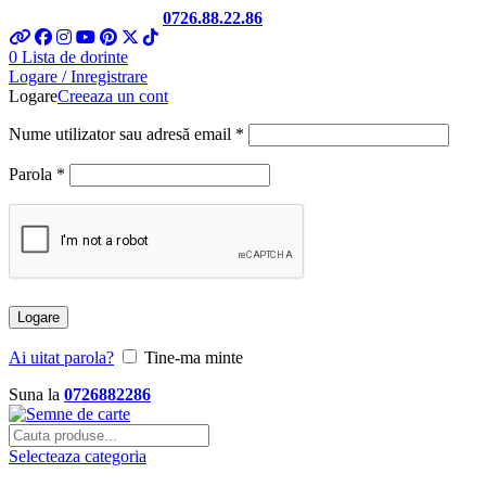
Telefon si Whatsapp
0726.88.22.86
0
Lista de dorinte
Logare / Inregistrare
Logare
Creeaza un cont
Nume utilizator sau adresă email
*
Parola
*
Logare
Ai uitat parola?
Tine-ma minte
Suna la
0726882286
Selecteaza categoria