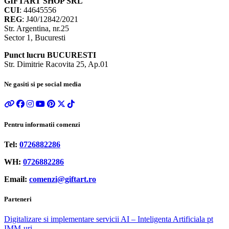
GIFTART SHOP SRL
CUI
: 44645556
REG
: J40/12842/2021
Str. Argentina, nr.25
Sector 1, Bucuresti
Punct lucru BUCURESTI
Str. Dimitrie Racovita 25, Ap.01
Ne gasiti si pe social media
Pentru informatii comenzi
Tel:
0726882286
WH:
0726882286
Email:
comenzi@giftart.ro
Parteneri
Digitalizare si implementare servicii AI – Inteligenta Artificiala pt
IMM-uri