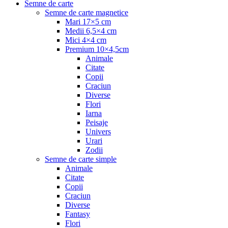
Semne de carte
Semne de carte magnetice
Mari 17×5 cm
Medii 6,5×4 cm
Mici 4×4 cm
Premium 10×4,5cm
Animale
Citate
Copii
Craciun
Diverse
Flori
Iarna
Peisaje
Univers
Urari
Zodii
Semne de carte simple
Animale
Citate
Copii
Craciun
Diverse
Fantasy
Flori