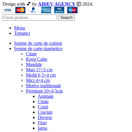
Design with 💕 by
AIDEV AGENCY
2024.
Search
Menu
Tematici
Semne de carte de colorat
Semne de carte magnetice
Citate
Keep Calm
Mandale
Mari 17×5 cm
Medii 6,5×4 cm
Mici 4×4 cm
Motive traditionale
Premium 10×4,5cm
Animale
Citate
Copii
Craciun
Diverse
Flori
Iarna