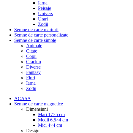
Iarna
Peisaje
Univers
Urari
Zodii
Semne de carte marturii
Semne de carte personalizate
Semne de carte simple
Animale
Citate
Copii
Craciun
Diverse
Fantasy
Flori
Iarna
Zodii
ACASA
Semne de carte magnetice
Dimensiuni
Mari 17×5 cm
Medii 6,5×4 cm
Mici 4×4 cm
Design