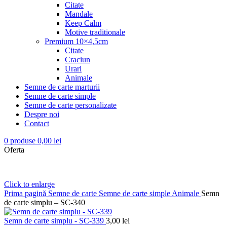
Citate
Mandale
Keep Calm
Motive traditionale
Premium 10×4,5cm
Citate
Craciun
Urari
Animale
Semne de carte marturii
Semne de carte simple
Semne de carte personalizate
Despre noi
Contact
0
produse
0,00
lei
Oferta
Click to enlarge
Prima pagină
Semne de carte
Semne de carte simple
Animale
Semn
de carte simplu – SC-340
Semn de carte simplu - SC-339
3,00
lei