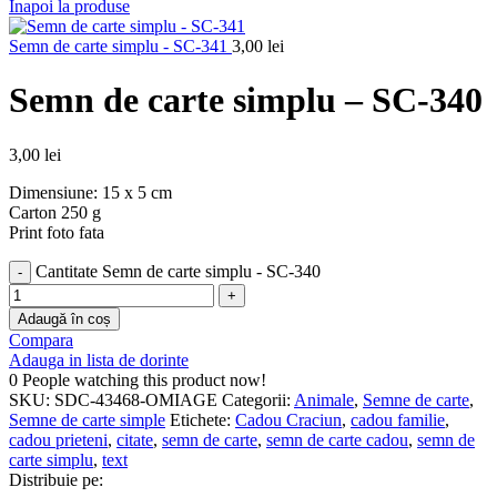
Inapoi la produse
Semn de carte simplu - SC-341
3,00
lei
Semn de carte simplu – SC-340
3,00
lei
Dimensiune: 15 x 5 cm
Carton 250 g
Print foto fata
Cantitate Semn de carte simplu - SC-340
Adaugă în coș
Compara
Adauga in lista de dorinte
0
People watching this product now!
SKU:
SDC-43468-OMIAGE
Categorii:
Animale
,
Semne de carte
,
Semne de carte simple
Etichete:
Cadou Craciun
,
cadou familie
,
cadou prieteni
,
citate
,
semn de carte
,
semn de carte cadou
,
semn de
carte simplu
,
text
Distribuie pe: