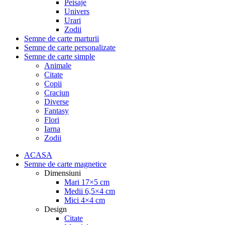
Peisaje
Univers
Urari
Zodii
Semne de carte marturii
Semne de carte personalizate
Semne de carte simple
Animale
Citate
Copii
Craciun
Diverse
Fantasy
Flori
Iarna
Zodii
ACASA
Semne de carte magnetice
Dimensiuni
Mari 17×5 cm
Medii 6,5×4 cm
Mici 4×4 cm
Design
Citate