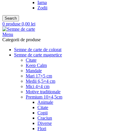
Iarna
Zodii
Search
0
produse
0,00
lei
Menu
Categorii de produse
Semne de carte de colorat
Semne de carte magnetice
Citate
Keep Calm
Mandale
Mari 17×5 cm
Medii 6,5×4 cm
Mici 4×4 cm
Motive traditionale
Premium 10×4,5cm
Animale
Citate
Copii
Craciun
Diverse
Flori