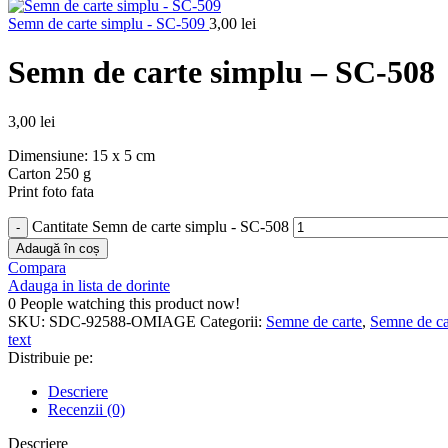
Semn de carte simplu - SC-509
3,00
lei
Semn de carte simplu – SC-508
3,00
lei
Dimensiune: 15 x 5 cm
Carton 250 g
Print foto fata
Cantitate Semn de carte simplu - SC-508
Adaugă în coș
Compara
Adauga in lista de dorinte
0
People watching this product now!
SKU:
SDC-92588-OMIAGE
Categorii:
Semne de carte
,
Semne de ca
text
Distribuie pe:
Descriere
Recenzii (0)
Descriere