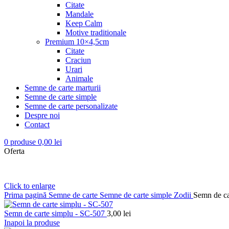
Citate
Mandale
Keep Calm
Motive traditionale
Premium 10×4,5cm
Citate
Craciun
Urari
Animale
Semne de carte marturii
Semne de carte simple
Semne de carte personalizate
Despre noi
Contact
0
produse
0,00
lei
Oferta
Click to enlarge
Prima pagină
Semne de carte
Semne de carte simple
Zodii
Semn de ca
Semn de carte simplu - SC-507
3,00
lei
Inapoi la produse