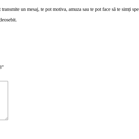
ransmite un mesaj, te pot motiva, amuza sau te pot face să te simți spec
deosebit.
8”