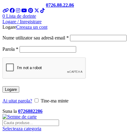
Telefon si Whatsapp
0726.88.22.86
0
Lista de dorinte
Logare / Inregistrare
Logare
Creeaza un cont
Nume utilizator sau adresă email
*
Parola
*
Logare
Ai uitat parola?
Tine-ma minte
Suna la
0726882286
Selecteaza categoria