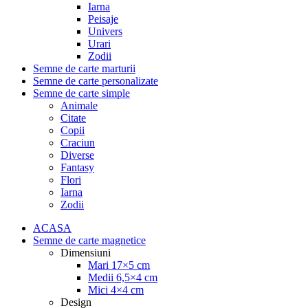
Iarna
Peisaje
Univers
Urari
Zodii
Semne de carte marturii
Semne de carte personalizate
Semne de carte simple
Animale
Citate
Copii
Craciun
Diverse
Fantasy
Flori
Iarna
Zodii
ACASA
Semne de carte magnetice
Dimensiuni
Mari 17×5 cm
Medii 6,5×4 cm
Mici 4×4 cm
Design