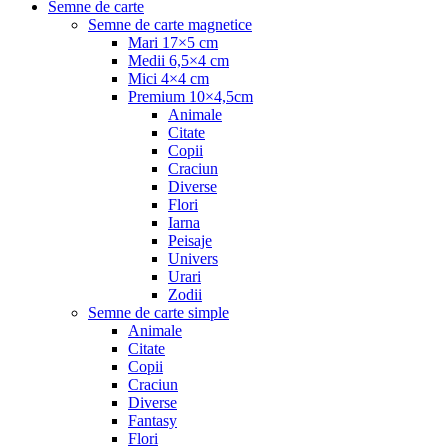
Semne de carte
Semne de carte magnetice
Mari 17×5 cm
Medii 6,5×4 cm
Mici 4×4 cm
Premium 10×4,5cm
Animale
Citate
Copii
Craciun
Diverse
Flori
Iarna
Peisaje
Univers
Urari
Zodii
Semne de carte simple
Animale
Citate
Copii
Craciun
Diverse
Fantasy
Flori